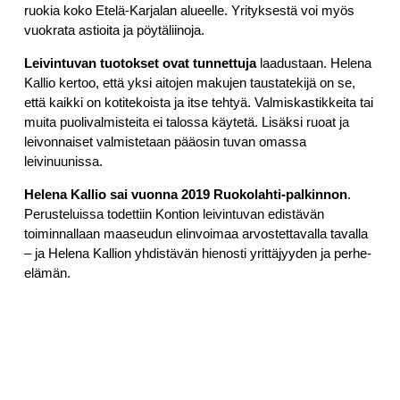
ruokia koko Etelä-Karjalan alueelle. Yrityksestä voi myös
vuokrata astioita ja pöytäliinoja.
Leivintuvan tuotokset ovat tunnettuja
laadustaan. Helena
Kallio kertoo, että yksi aitojen makujen taustatekijä on se,
että kaikki on kotitekoista ja itse tehtyä. Valmiskastikkeita tai
muita puolivalmisteita ei talossa käytetä. Lisäksi ruoat ja
leivonnaiset valmistetaan pääosin tuvan omassa
leivinuunissa.
Helena Kallio sai vuonna 2019 Ruokolahti-palkinnon
.
Perusteluissa todettiin Kontion leivintuvan edistävän
toiminnallaan maaseudun elinvoimaa arvostettavalla tavalla
– ja Helena Kallion yhdistävän hienosti yrittäjyyden ja perhe-
elämän.