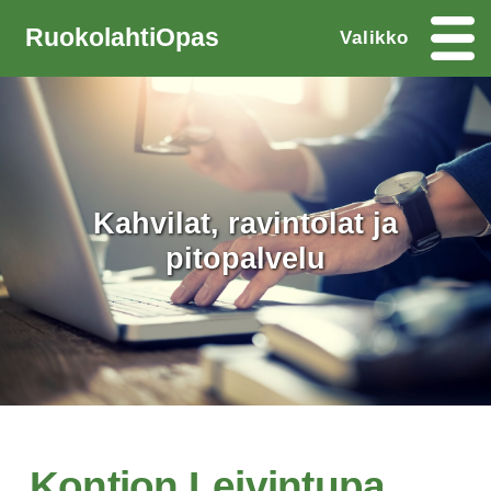
RuokolahtiOpas
Valikko
Kahvilat, ravintolat ja
pitopalvelu
Kontion Leivintupa