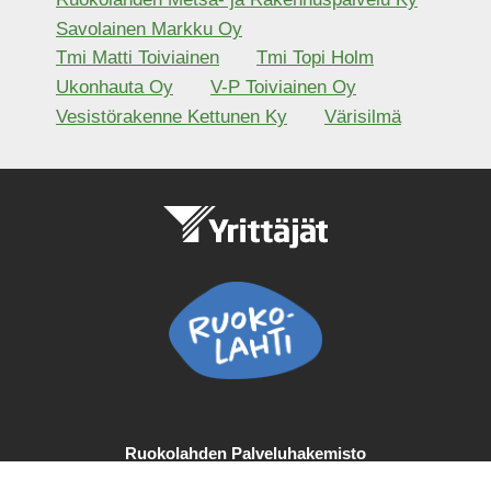
Savolainen Markku Oy
Tmi Matti Toiviainen
Tmi Topi Holm
Ukonhauta Oy
V-P Toiviainen Oy
Vesistörakenne Kettunen Ky
Värisilmä
Ruokolahden Palveluhakemisto