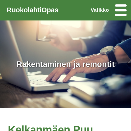
RuokolahtiOpas
Valikko
Rakentaminen ja remontit
Kelkanmäen Puu