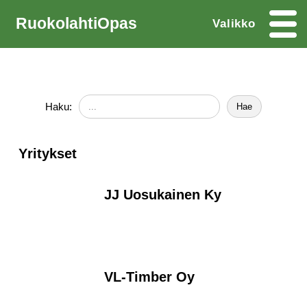
RuokolahtiOpas
Valikko
Haku:
Hae
Yritykset
JJ Uosukainen Ky
VL-Timber Oy